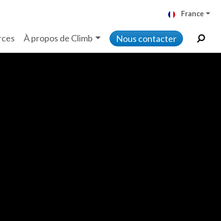
France
rces
À propos de Climb
Nous contacter