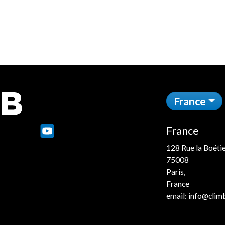
France
France
e
128 Rue la Boéti
75008
Paris,
France
email:
info@climb