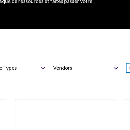
èque de ressources et faites passer votre
 !
e Types
Vendors