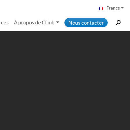
France
rces
À propos de Climb
Nous contacter