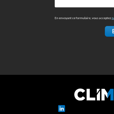
En envoyant ce formulaire, vous acceptez
n
LinkedIn
YouTub