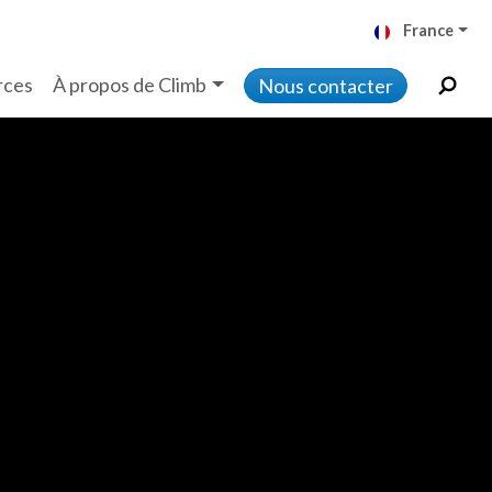
France
rces
À propos de Climb
Nous contacter