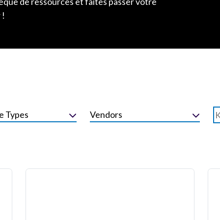
èque de ressources et faites passer votre
 !
e Types
Vendors