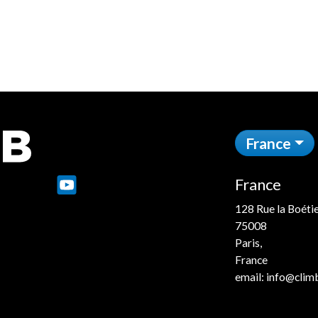
France
France
e
128 Rue la Boéti
75008
Paris,
France
email:
info@climb