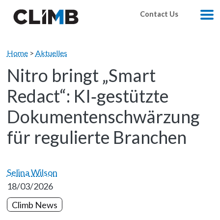
Skip Navigation
Contact Us
M
Home
>
Aktuelles
Nitro bringt „Smart
Redact“: KI‑gestützte
Dokumentenschwärzung
für regulierte Branchen
Selina Wilson
18/03/2026
Climb News